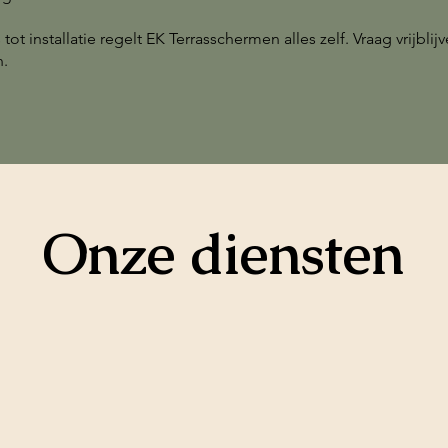
 tot installatie regelt EK Terrasschermen alles zelf. Vraag vrijbli
n.
Onze diensten