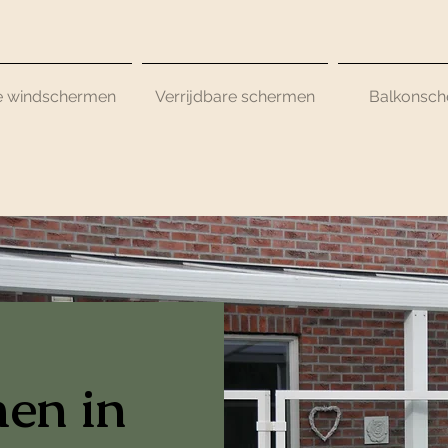
e windschermen
Verrijdbare schermen
Balkonsc
en in