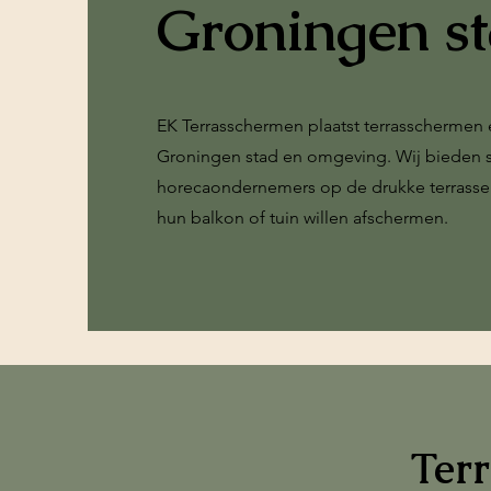
Groningen s
EK Terrasschermen plaatst terrasschermen
Groningen stad en omgeving. Wij bieden 
horecaondernemers op de drukke terrassen
hun balkon of tuin willen afschermen.
Ter