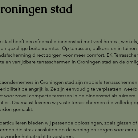
roningen stad
stad heeft een sfeervolle binnenstad met veel horeca, winkels
n gezellige buitenruimtes. Op terrassen, balkons en in tuinen
dafscherming direct zorgen voor meer comfort. EK Terrassch
aste en verrijdbare terrasschermen in Groningen stad en de oml
caondernemers in Groningen stad zijn mobiele terrasschermen 
exibiliteit belangrijk is. Ze zijn eenvoudig te verplaatsen, weer
kt voor zowel compacte terrassen in de binnenstad als ruimere
ties. Daarnaast leveren wij vaste terrasschermen die volledig 
orden gemaakt.
articulieren bieden wij passende oplossingen, zoals glazen of 
ermen die strak aansluiten op de woning en zorgen voor extra
g zonder het uitzicht te verstoren.