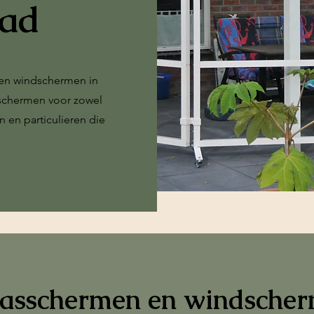
tad
 en windschermen in
schermen voor zowel
 en particulieren die
rasschermen en windsche