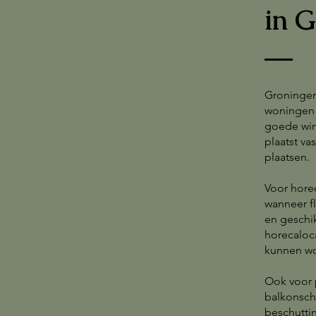
in G
Groningen 
woningen e
goede win
plaatst v
plaatsen.
Voor hore
wanneer fl
en geschi
horecaloca
kunnen w
Ook voor p
balkonsch
beschuttin