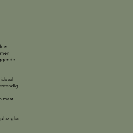
,
 kan
ermen
iggende
ideaal
bestendig
op maat
plexiglas