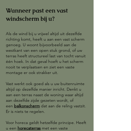
Wanneer past een vast
windscherm bij u?
Als de wind bij u vrijwel altijd uit dezelfde
richting komt, heeft u aan een vast scherm
genoeg. U woont bijvoorbeeld aan de
westkant van een open stuk grond, of uw
terras heeft structureel last van tocht vanuit
één hoek. In dat geval hoeft u het scherm
nooit te verplaatsen en ziet een vaste
montage er ook strakker uit.
Vast werkt ook goed als u uw buitenruimte
altijd op dezelfde manier inricht. Denkt u
aan een terras naast de woning waar altijd
aan dezelfde zijde gezeten wordt, of
een
balkonscherm
dat aan de reling vastzit.
Er is niets te regelen.
Voor horeca geldt hetzelfde principe. Heeft
u een
horecaterras
met een vaste