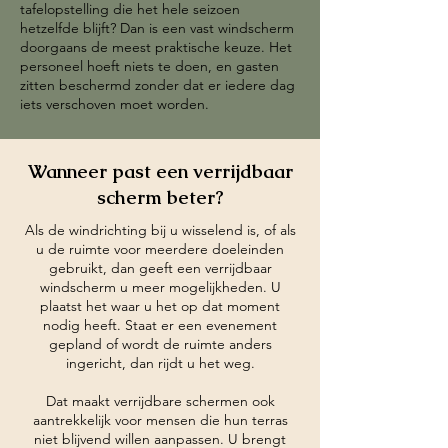
tafelopstelling die het hele seizoen
hetzelfde blijft? Dan is een vast windscherm
doorgaans de meest praktische keuze. Het
personeel hoeft niets te doen, en gasten
zitten beschermd zonder dat er iedere dag
iets verschoven moet worden.
Wanneer past een verrijdbaar
scherm beter?
Als de windrichting bij u wisselend is, of als
u de ruimte voor meerdere doeleinden
gebruikt, dan geeft een verrijdbaar
windscherm u meer mogelijkheden. U
plaatst het waar u het op dat moment
nodig heeft. Staat er een evenement
gepland of wordt de ruimte anders
ingericht, dan rijdt u het weg.
Dat maakt verrijdbare schermen ook
aantrekkelijk voor mensen die hun terras
niet blijvend willen aanpassen. U brengt