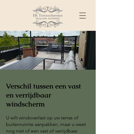
Verschil tussen een vast
en verrijdbaar
windscherm
U wilt windoverlast op uw terras of
buitenruimte aanpakken, maar u weet
nog niet of een vast of verrijdbaar