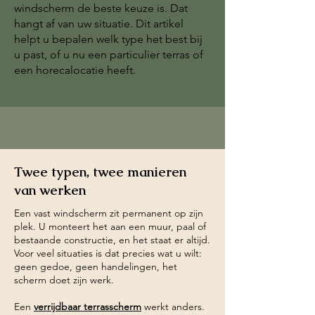
windscherm de beste keuze is. Dat
hangt af van uw situatie. Dit artikel
helpt u bepalen welk type het best bij
u past, of u nu een particulier terras of
een horecalocatie heeft.
Twee typen, twee manieren
van werken
Een vast windscherm zit permanent op zijn
plek. U monteert het aan een muur, paal of
bestaande constructie, en het staat er altijd.
Voor veel situaties is dat precies wat u wilt:
geen gedoe, geen handelingen, het
scherm doet zijn werk.
Een
verrijdbaar terrasscherm
werkt anders.