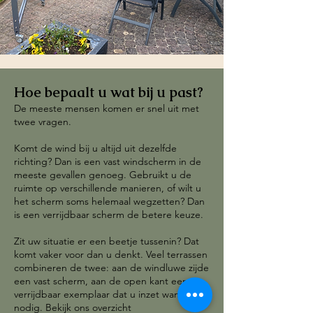
Hoe bepaalt u wat bij u past?
De meeste mensen komen er snel uit met
twee vragen.
Komt de wind bij u altijd uit dezelfde
richting? Dan is een vast windscherm in de
meeste gevallen genoeg. Gebruikt u de
ruimte op verschillende manieren, of wilt u
het scherm soms helemaal wegzetten? Dan
is een verrijdbaar scherm de betere keuze.
Zit uw situatie er een beetje tussenin? Dat
komt vaker voor dan u denkt. Veel terrassen
combineren de twee: aan de windluwe zijde
een vast scherm, aan de open kant een
verrijdbaar exemplaar dat u inzet wanneer
nodig. Bekijk ons overzicht